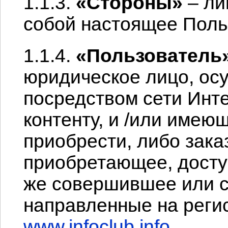
1.1.3.
«Стороны»
– ли
собой настоящее Поль
1.1.4.
«Пользователь
юридическое лицо, ос
посредством сети Инте
контенту, и /или имею
приобрести, либо зак
приобретающее, доступ
же совершившее или 
направленные на реги
www.infoclub.info
.