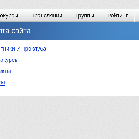
окурсы
Трансляции
Группы
Рейтинг
рта сайта
стники Инфоклуба
окурсы
екты
ты